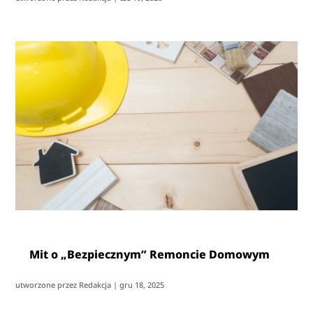
Mit o „Bezpiecznym” Remoncie Domowym
utworzone przez
Redakcja
|
gru 18, 2025