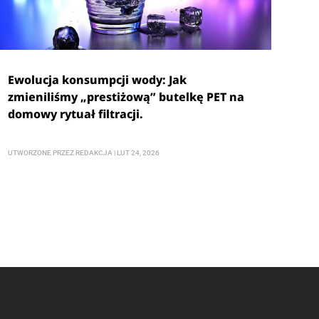
Ewolucja konsumpcji wody: Jak
zmieniliśmy „prestiżową” butelkę PET na
domowy rytuał filtracji.
UTWORZONE PRZEZ
REDAKCJA
|
LUT 24, 2026