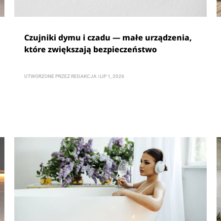
Czujniki dymu i czadu — małe urządzenia,
które zwiększają bezpieczeństwo
UTWORZONE PRZEZ
REDAKCJA
|
LIP 1, 2026