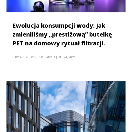
Ewolucja konsumpcji wody: Jak
zmieniliśmy „prestiżową” butelkę
PET na domowy rytuał filtracji.
UTWORZONE PRZEZ
REDAKCJA
|
LUT 24, 2026