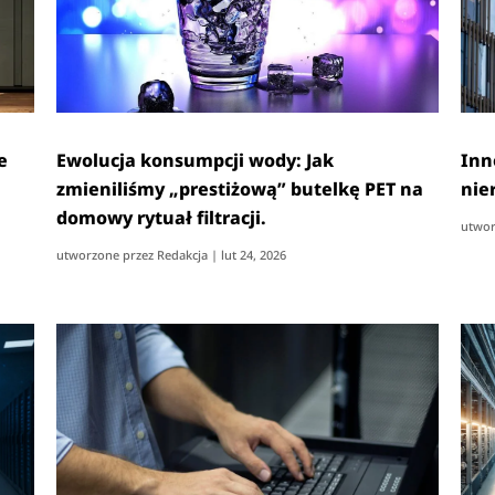
e
Ewolucja konsumpcji wody: Jak
Inn
zmieniliśmy „prestiżową” butelkę PET na
nie
domowy rytuał filtracji.
utwor
utworzone przez
Redakcja
|
lut 24, 2026