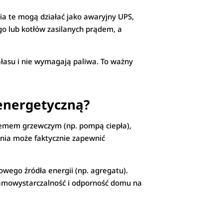
nia te mogą działać jako awaryjny UPS,
o lub kotłów zasilanych prądem, a
hałasu i nie wymagają paliwa. To ważny
 energetyczną?
stemem grzewczym (np. pompą ciepła),
lania może faktycznie zapewnić
owego źródła energii (np. agregatu).
 samowystarczalność i odporność domu na