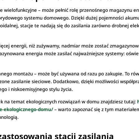
ie wielofunkcyjne – może pełnić rolę przenośnego magazynu ener
ybrydowego systemu domowego. Dzięki dużej pojemności akumul
soidalnej, stacje te nadają się do zasilania zarówno drobnej elek
więcej energii, niż zużywamy, nadmiar może zostać zmagazynowan
gazynowana energia może zasilać najważniejsze systemy: oświe
anego montażu – może być używana od razu po zakupie. To rów
ne zasilanie sieciowe. Dodatkowo, dzięki możliwości współpra
ego i niskoemisyjnego stylu życia.
ek na temat ekologicznych rozwiązań w domu znajdziesz tutaj:
e-ekologicznego-domu/
– warto zapoznać się z tym materiałe
hnologią.
astosowania stacji zasilania