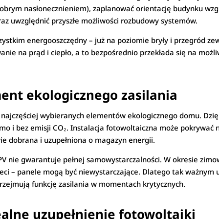
 dobrym nasłonecznieniem), zaplanować orientację budynku wzg
raz uwzględnić przyszłe możliwości rozbudowy systemów.
ystkim energooszczędny – już na poziomie bryły i przegród ze
nie na prąd i ciepło, a to bezpośrednio przekłada się na możli
ent ekologicznego zasilania
z najczęściej wybieranych elementów ekologicznego domu. Dzięk
darmo i bez emisji CO₂. Instalacja fotowoltaiczna może pokry
ie dobrana i uzupełniona o magazyn energii.
PV nie gwarantuje pełnej samowystarczalności. W okresie zim
eci – panele mogą być niewystarczające. Dlatego tak ważnym uz
rzejmują funkcję zasilania w momentach krytycznych.
realne uzupełnienie fotowoltaiki