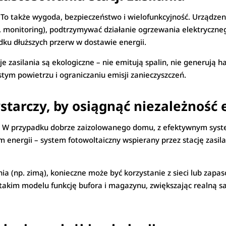
ść. To także wygoda, bezpieczeństwo i wielofunkcyjność. Urządze
monitoring), podtrzymywać działanie ogrzewania elektryczneg
ku dłuższych przerw w dostawie energii.
e zasilania są ekologiczne – nie emitują spalin, nie generują 
tym powietrzu i ograniczaniu emisji zanieczyszczeń.
ystarczy, by osiągnąć niezależność
ycia. W przypadku dobrze zaizolowanego domu, z efektywnym sy
em energii – system fotowoltaiczny wspierany przez stację zasi
 (np. zimą), konieczne może być korzystanie z sieci lub zapas
 w takim modelu funkcję bufora i magazynu, zwiększając realną