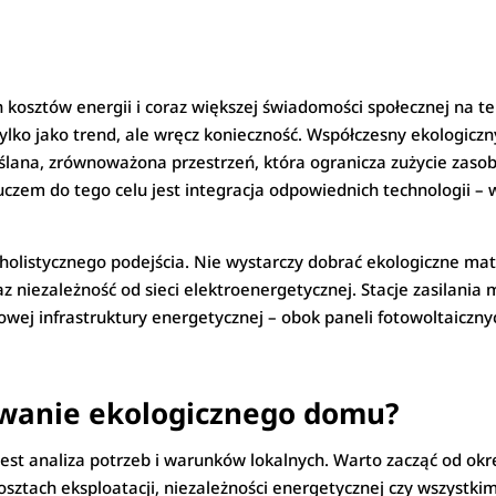
h kosztów energii i coraz większej świadomości społecznej na
tylko jako trend, ale wręcz konieczność. Współczesny ekologicz
ślana, zrównoważona przestrzeń, która ogranicza zużycie zaso
czem do tego celu jest integracja odpowiednich technologii – 
istycznego podejścia. Nie wystarczy dobrać ekologiczne mater
 niezależność od sieci elektroenergetycznej. Stacje zasilania m
ej infrastruktury energetycznej – obok paneli fotowoltaicznyc
owanie ekologicznego domu?
jest analiza potrzeb i warunków lokalnych. Warto zacząć od okr
ztach eksploatacji, niezależności energetycznej czy wszystkim