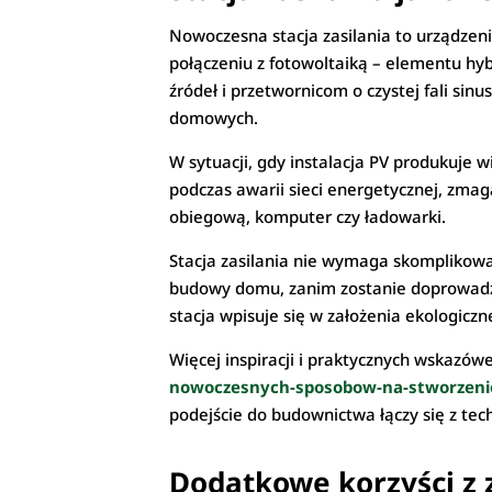
Nowoczesna stacja zasilania to urządzen
połączeniu z fotowoltaiką – elementu h
źródeł i przetwornicom o czystej fali sinu
domowych.
W sytuacji, gdy instalacja PV produkuje 
podczas awarii sieci energetycznej, zma
obiegową, komputer czy ładowarki.
Stacja zasilania nie wymaga skomplikow
budowy domu, zanim zostanie doprowadzo
stacja wpisuje się w założenia ekologiczn
Więcej inspiracji i praktycznych wskazów
nowoczesnych-sposobow-na-stworzeni
podejście do budownictwa łączy się z tec
Dodatkowe korzyści z z