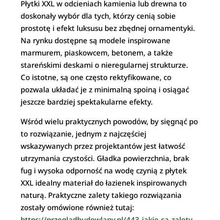
Płytki XXL w odcieniach kamienia lub drewna to
doskonały wybór dla tych, którzy cenią sobie
prostotę i efekt luksusu bez zbędnej ornamentyki.
Na rynku dostępne są modele inspirowane
marmurem, piaskowcem, betonem, a także
stareńskimi deskami o nieregularnej strukturze.
Co istotne, są one często rektyfikowane, co
pozwala układać je z minimalną spoiną i osiągać
jeszcze bardziej spektakularne efekty.
Wśród wielu praktycznych powodów, by sięgnąć po
to rozwiązanie, jednym z najczęściej
wskazywanych przez projektantów jest łatwość
utrzymania czystości. Gładka powierzchnia, brak
fug i wysoka odporność na wodę czynią z płytek
XXL idealny materiał do łazienek inspirowanych
naturą. Praktyczne zalety takiego rozwiązania
zostały omówione również tutaj:
https://przegladbudowlany.pl/443-jakie-sa-zalety-