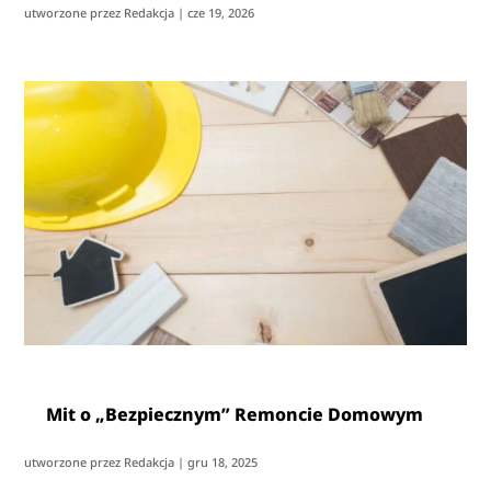
utworzone przez
Redakcja
|
cze 19, 2026
Mit o „Bezpiecznym” Remoncie Domowym
utworzone przez
Redakcja
|
gru 18, 2025