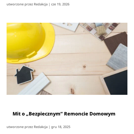
utworzone przez
Redakcja
|
cze 19, 2026
Mit o „Bezpiecznym” Remoncie Domowym
utworzone przez
Redakcja
|
gru 18, 2025