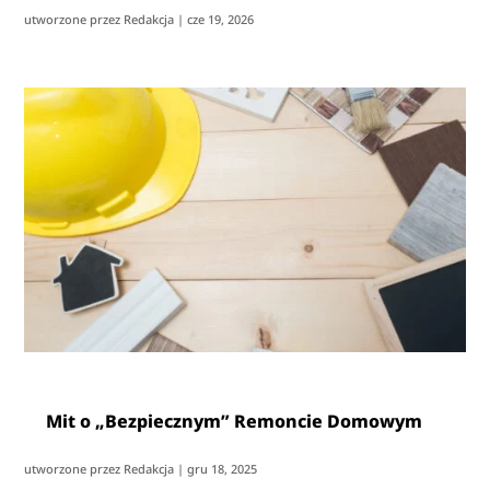
utworzone przez
Redakcja
|
cze 19, 2026
Mit o „Bezpiecznym” Remoncie Domowym
utworzone przez
Redakcja
|
gru 18, 2025