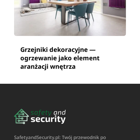
Grzejniki dekoracyjne —
ogrzewanie jako element
aranżacji wnętrza
SafetyandSecurity.pl: Twój przewodnik po