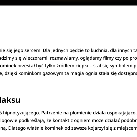
e się jego sercem. Dla jednych będzie to kuchnia, dla innych ta
adzimy się wieczorami, rozmawiamy, oglądamy filmy czy po p
ominek przestał być tylko źródłem ciepła – stał się symbolem prz
, dzięki kominkom gazowym ta magia ognia stała się dostępna
laksu
oś hipnotyzującego. Patrzenie na płomienie działa uspokajając
ologowie podkreślają, że kontakt z ogniem może działać podobn
 Dlatego właśnie kominek od zawsze kojarzył się z miejscem,