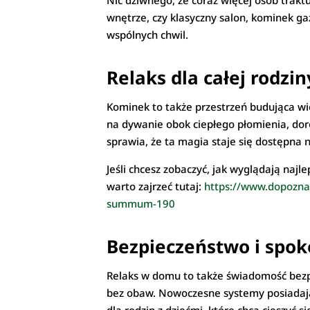
Nic dziwnego, że coraz więcej osób trak
wnętrze, czy klasyczny salon, kominek ga
wspólnych chwil.
Relaks dla całej rodzin
Kominek to także przestrzeń budująca więz
na dywanie obok ciepłego płomienia, doro
sprawia, że ta magia staje się dostępna n
Jeśli chcesz zobaczyć, jak wyglądają naj
warto zajrzeć tutaj:
https://www.dopoznan
summum-190
Bezpieczeństwo i spok
Relaks w domu to także świadomość bezpi
bez obaw. Nowoczesne systemy posiadają