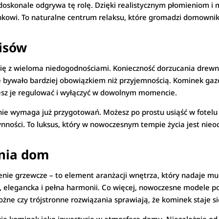
onale odgrywa tę rolę. Dzięki realistycznym płomieniom i mo
nkowi. To naturalne centrum relaksu, które gromadzi domownikó
isów
się z wieloma niedogodnościami. Konieczność dorzucania drewna
e bywało bardziej obowiązkiem niż przyjemnością. Kominek ga
esz je regulować i wyłączyć w dowolnym momencie.
nie wymaga już przygotowań. Możesz po prostu usiąść w fotelu 
nności. To luksus, który w nowoczesnym tempie życia jest nieo
enia dom
enie grzewcze – to element aranżacji wnętrza, który nadaje mu
na, elegancka i pełna harmonii. Co więcej, nowoczesne modele p
żne czy trójstronne rozwiązania sprawiają, że kominek staje 