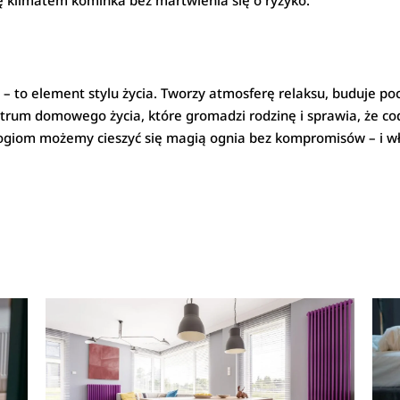
się klimatem kominka bez martwienia się o ryzyko.
– to element stylu życia. Tworzy atmosferę relaksu, buduje pocz
ntrum domowego życia, które gromadzi rodzinę i sprawia, że cod
giom możemy cieszyć się magią ognia bez kompromisów – i wł