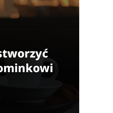
stworzyć
kominkowi