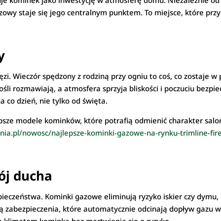
tuje kominek jako inwestycję w atmosferę domu. Niezależnie od
zowy staje się jego centralnym punktem. To miejsce, które prz
y
i. Wieczór spędzony z rodziną przy ogniu to coś, co zostaje w p
śli rozmawiają, a atmosfera sprzyja bliskości i poczuciu bezp
a co dzień, nie tylko od święta.
lepsze modele kominków, które potrafią odmienić charakter sal
ia.pl/nowosc/najlepsze-kominki-gazowe-na-rynku-trimline-fir
ój ducha
eczeństwa. Kominki gazowe eliminują ryzyko iskier czy dymu,
 zabezpieczenia, które automatycznie odcinają dopływ gazu w 