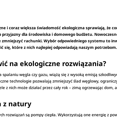
zne i coraz większa świadomość ekologiczna sprawiają, że c
 przyjazny dla środowiska i domowego budżetu. Nowoczesne
ie zmniejszyć rachunki. Wybór odpowiedniego systemu to inw
ć się, które z nich najlepiej odpowiadają naszym potrzebom
ić na ekologiczne rozwiązania?
spalaniu węgla czy gazu, wiążą się z wysoką emisją szkodliwyc
zne technologie pozwalają zmniejszyć ślad węglowy, ograniczyć
ele z nich może działać przez cały rok – zimą ogrzewając dom, 
a z natury
ych rozwiązań są pompy ciepła. Wykorzystują one energię z po