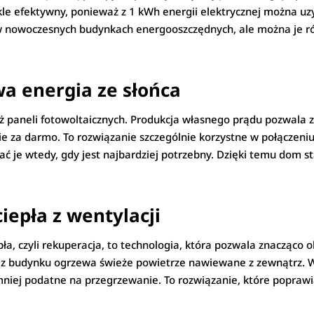
kle efektywny, ponieważ z 1 kWh energii elektrycznej można uz
w nowoczesnych budynkach energooszczędnych, ale można je r
a energia ze słońca
ż paneli fotowoltaicznych. Produkcja własnego prądu pozwala
ie za darmo. To rozwiązanie szczególnie korzystne w połączeni
 je wtedy, gdy jest najbardziej potrzebny. Dzięki temu dom sta
iepła z wentylacji
, czyli rekuperacja, to technologia, która pozwala znacząco ob
z budynku ogrzewa świeże powietrze nawiewane z zewnątrz. W
mniej podatne na przegrzewanie. To rozwiązanie, które poprawi