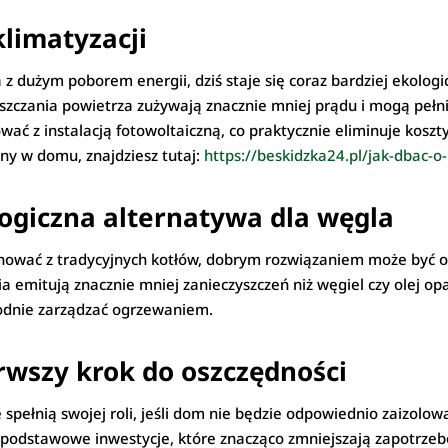
limatyzacji
 z dużym poborem energii, dziś staje się coraz bardziej ekolo
zczania powietrza zużywają znacznie mniej prądu i mogą pełnić
ać z instalacją fotowoltaiczną, co praktycznie eliminuje koszt
lny w domu, znajdziesz tutaj:
https://beskidzka24.pl/jak-dbac-
logiczna alternatywa dla węgla
ygnować z tradycyjnych kotłów, dobrym rozwiązaniem może być 
a emitują znacznie mniej zanieczyszczeń niż węgiel czy olej op
odnie zarządzać ogrzewaniem.
erwszy krok do oszczędności
pełnią swojej roli, jeśli dom nie będzie odpowiednio zaizolowa
o podstawowe inwestycje, które znacząco zmniejszają zapotrze