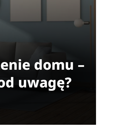
zenie domu –
pod uwagę?