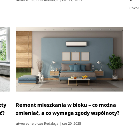
utwor
zty
Remont mieszkania w bloku – co można
ć?
zmieniać, a co wymaga zgody wspólnoty?
utworzone przez
Redakcja
|
cze 20, 2025