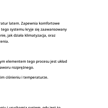
peratur latem. Zapewnia komfortowe
em tego systemu kryje się zaawansowany
e, jak działa klimatyzacja, oraz
enia.
wym elementem tego procesu jest układ
 zaworu rozprężnego.
im ciśnieniu i temperaturze.
iu i uruchamia system, gdy jest to