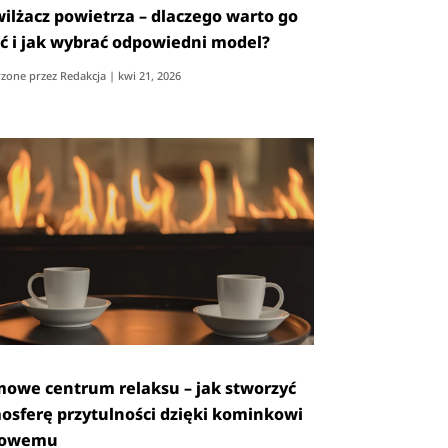
ilżacz powietrza – dlaczego warto go
ć i jak wybrać odpowiedni model?
zone przez
Redakcja
|
kwi 21, 2026
owe centrum relaksu – jak stworzyć
osferę przytulności dzięki kominkowi
zowemu