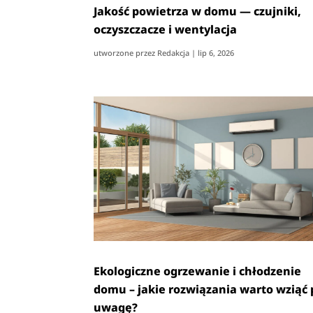
Jakość powietrza w domu — czujniki,
oczyszczacze i wentylacja
utworzone przez
Redakcja
|
lip 6, 2026
Ekologiczne ogrzewanie i chłodzenie
domu – jakie rozwiązania warto wziąć
uwagę?