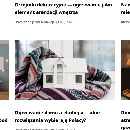
Grzejniki dekoracyjne — ogrzewanie jako
Naw
element aranżacji wnętrza
mie
utworzone przez
Redakcja
|
lip 1, 2026
utwor
Ogrzewanie domu a ekologia – jakie
Dom
 pod
rozwiązania wybierają Polacy?
atm
ga
utworzone przez
Redakcja
|
wrz 22, 2025