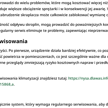
owadzi do wielu problemów, które mogą kosztować więcej niż s
uje większe obciążenie sprężarki i w konsekwencji jej awarię.
 zabrudzenie skraplacza może całkowicie zablokować wymianę c
żność odpływu skroplin, mogą prowadzić do poważniejszych kons
egularny serwis eliminuje te problemy, zapewniając nieprzerwan
rwisowania
zyści. Po pierwsze, urządzenie działa bardziej efektywnie, co p
ść powietrza w pomieszczeniach, co jest szczególnie ważne dla
ne przeglądy zmniejszają ryzyko kosztownych napraw i przedłu
wisowania klimatyzacji znajdziesz tutaj:
https://nysa.dlawas.in
d,15868,a
.
cznie system, który wymaga regularnego serwisowania, aby dzi