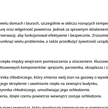
wielu domach i biurach, szczególnie w obliczu rosnących tem
aturę oraz wilgotność powietrza. Jednak za sprawnym działani
rwacji, aby funkcjonował efektywnie i bezpiecznie. Zrozumieni
uniknąć wielu problemów, a także przedłużyć żywotność urządz
y ciepła między wnętrzem pomieszczenia a otoczeniem. Kluczo
 podstawowych komponentów: sprężarki, parownika, skraplacza i
nika chłodniczego, który zmienia swój stan na gazowy o wysok
jego skroplenie i uwalnianie ciepła na zewnątrz budynku.
zynnika chłodniczego, umożliwiając jego ochłodzenie.
enia, dzięki czemu powietrze wewnątrz zostaje ochłodzone.
e przez termostat, który monitoruje temperaturę w pomieszczen