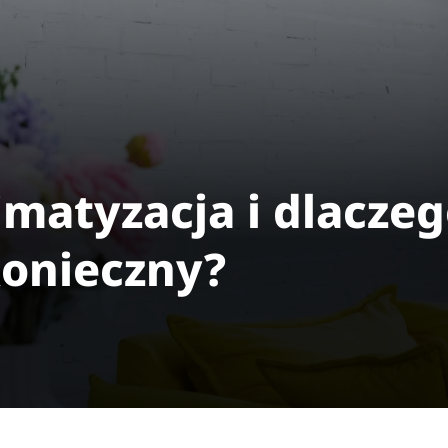
limatyzacja i dlacze
konieczny?