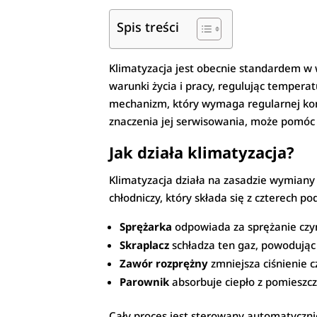
Spis treści
Klimatyzacja jest obecnie standardem w 
warunki życia i pracy, regulując temper
mechanizm, który wymaga regularnej konse
znaczenia jej serwisowania, może pomóc 
Jak działa klimatyzacja?
Klimatyzacja działa na zasadzie wymian
chłodniczy, który składa się z czterech
Sprężarka
odpowiada za sprężanie czyn
Skraplacz
schładza ten gaz, powodując 
Zawór rozprężny
zmniejsza ciśnienie c
Parownik
absorbuje ciepło z pomieszcz
Cały proces jest sterowany automatyczni